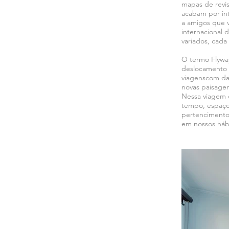
mapas de revi
acabam por int
a amigos que 
internacional 
variados, cada
O termo Flyway
deslocamento 
viagenscom dat
novas paisagen
Nessa viagem o
tempo, espaço
pertencimento 
em nossos háb