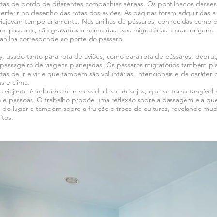
stas de bordo de diferentes companhias aéreas. Os pontilhados desse
erferir no desenho das rotas dos aviões. As páginas foram adquiridas a 
viajavam temporariamente. Nas anilhas de pássaros, conhecidas como 
dos pássaros, são gravados o nome das aves migratórias e suas origens
 anilha corresponde ao porte do pássaro.
, usado tanto para rota de aviões, como para rota de pássaros, debruç
passageiro de viagens planejadas. Os pássaros migratórios também pl
as de ir e vir e que também são voluntárias, intencionais e de caráter
s e clima.
 viajante é imbuído de necessidades e desejos, que se torna tangível 
 e pessoas. O trabalho propõe uma reflexão sobre a passagem e a qu
do lugar e também sobre a fruição e troca de culturas, revelando muda
itos.