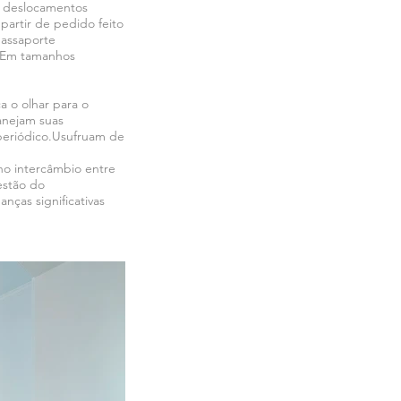
s deslocamentos
partir de pedido feito
passaporte
. Em tamanhos
a o olhar para o
anejam suas
 periódico.Usufruam de
no intercâmbio entre
estão do
nças significativas